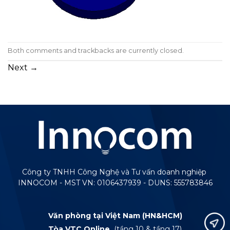
Both comments and trackbacks are currently closed.
Next
→
Công ty TNHH Công Nghệ và Tư vấn doanh nghiệp
INNOCOM - MST VN: 0106437939 - DUNS: 555783846
Văn phòng tại Việt Nam (HN&HCM)
Tòa VTC Online
(tầng 10 & tầng 17)