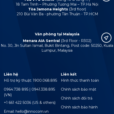
18 Tam Trinh – Phường Tương Mai – TP.Hà Nội
Tòa Jamona Heights
(3rd floor)
210 Bùi Văn Ba - phường Tân Thuận - TP.HCM
Văn phòng tại Malaysia
Menara AIA Sentral
(3rd Floor - R302)
No. 30, Jln Sultan Ismail, Bukit Bintang, Post code: 50250, Kuala
Lumpur, Malaysia
Liên hệ
Liên kết
Hỗ trợ kỹ thuật: 1900.068.895
Hình thức thanh toán
0964.738 895 | 0941.338.895
Chính sách bảo mật
(VN)
Chính sách đổi trả
+1 661 422 5036 (US & others)
Chính sách bảo hành
Email: hello@innocom.vn