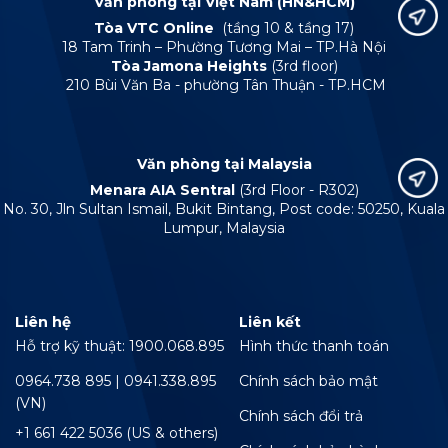
Văn phòng tại Việt Nam (HN&HCM)
Tòa VTC Online
(tầng 10 & tầng 17)
18 Tam Trinh – Phường Tương Mai – TP.Hà Nội
Tòa Jamona Heights
(3rd floor)
210 Bùi Văn Ba - phường Tân Thuận - TP.HCM
Văn phòng tại Malaysia
Menara AIA Sentral
(3rd Floor - R302)
No. 30, Jln Sultan Ismail, Bukit Bintang, Post code: 50250, Kuala
Lumpur, Malaysia
Liên hệ
Liên kết
Hỗ trợ kỹ thuật: 1900.068.895
Hình thức thanh toán
0964.738 895 | 0941.338.895
Chính sách bảo mật
(VN)
Chính sách đổi trả
+1 661 422 5036 (US & others)