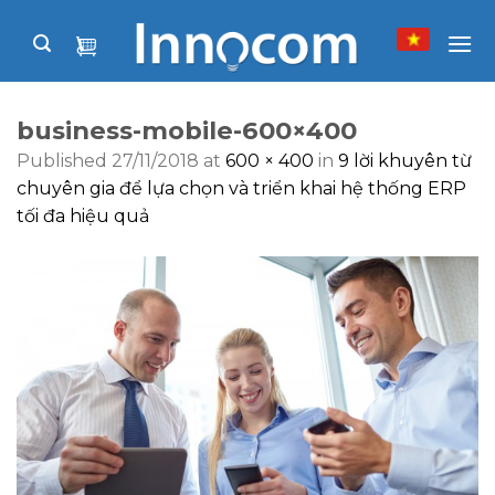
Skip
to
content
business-mobile-600×400
Published
27/11/2018
at
600 × 400
in
9 lời khuyên từ
chuyên gia để lựa chọn và triển khai hệ thống ERP
tối đa hiệu quả