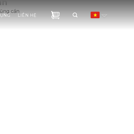
ần
cũng cần
DỤNG
LIÊN HỆ