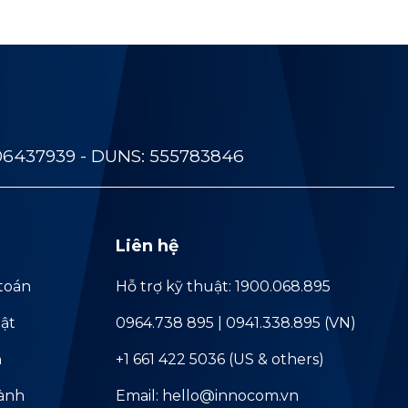
06437939 - DUNS: 555783846
Liên hệ
toán
Hỗ trợ kỹ thuật: 1900.068.895
ật
0964.738 895 | 0941.338.895 (VN)
ả
+1 661 422 5036 (US & others)
hành
Email: hello@innocom.vn