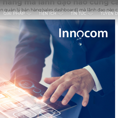
n hàng mà lãnh đạo nào cũng c
ển quản lý bán hàng(sales dashboard) mà lãnh đạo nào 
GIẢI PHÁP
TIỆN ÍCH
TIN TỨC
TUYỂN 