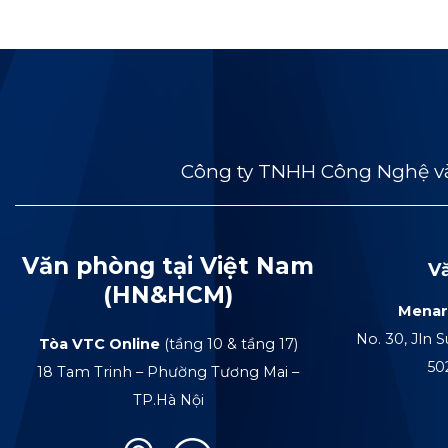
Công ty TNHH Công Nghệ và
Văn phòng tại Việt Nam
V
(HN&HCM)
Menar
No. 30, Jln S
Tòa VTC Online
(tầng 10 & tầng 17)
50
18 Tam Trinh – Phường Tương Mai –
TP.Hà Nội