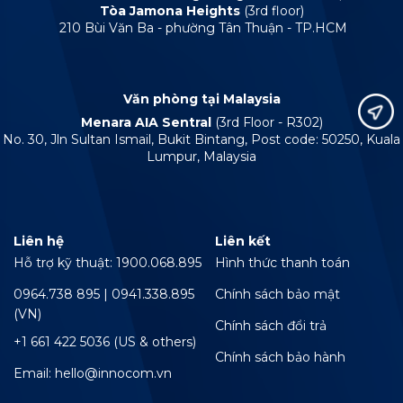
Tòa Jamona Heights
(3rd floor)
210 Bùi Văn Ba - phường Tân Thuận - TP.HCM
Văn phòng tại Malaysia
Menara AIA Sentral
(3rd Floor - R302)
No. 30, Jln Sultan Ismail, Bukit Bintang, Post code: 50250, Kuala
Lumpur, Malaysia
Liên hệ
Liên kết
Hỗ trợ kỹ thuật: 1900.068.895
Hình thức thanh toán
0964.738 895 | 0941.338.895
Chính sách bảo mật
(VN)
Chính sách đổi trả
+1 661 422 5036 (US & others)
Chính sách bảo hành
Email: hello@innocom.vn