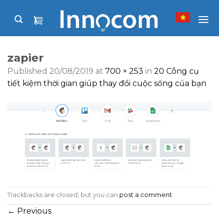
Skip
to
content
zapier
Published
20/08/2019
at
700 × 253
in
20 Công cụ
tiết kiệm thời gian giúp thay đổi cuộc sống của bạn
Trackbacks are closed, but you can
post a comment
.
←
Previous