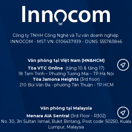
Công ty TNHH Công Nghệ và Tư vấn doanh nghiệp
INNOCOM - MST VN: 0106437939 - DUNS: 555783846
Văn phòng tại Việt Nam (HN&HCM)
Tòa VTC Online
(tầng 10 & tầng 17)
18 Tam Trinh – Phường Tương Mai – TP.Hà Nội
Tòa Jamona Heights
(3rd floor)
210 Bùi Văn Ba - phường Tân Thuận - TP.HCM
Văn phòng tại Malaysia
Menara AIA Sentral
(3rd Floor - R302)
No. 30, Jln Sultan Ismail, Bukit Bintang, Post code: 50250, Kuala
Lumpur, Malaysia