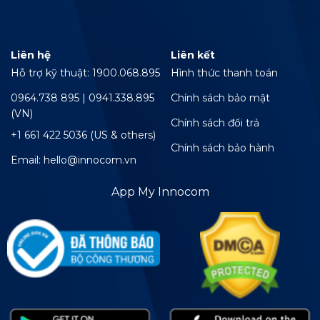
Liên hệ
Liên kết
Hỗ trợ kỹ thuật: 1900.068.895
Hình thức thanh toán
0964.738 895 | 0941.338.895
Chính sách bảo mật
(VN)
Chính sách đổi trả
+1 661 422 5036 (US & others)
Chính sách bảo hành
Email: hello@innocom.vn
App My Innocom