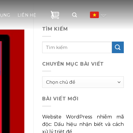
DỤNG
LIÊN HỆ
TÌM KIẾM
CHUYÊN MỤC BÀI VIẾT
Chuyên
mục
bài
BÀI VIẾT MỚI
viết
Website WordPress nhiễm mã
độc: Dấu hiệu nhận biết và cách
xử lý triệt để