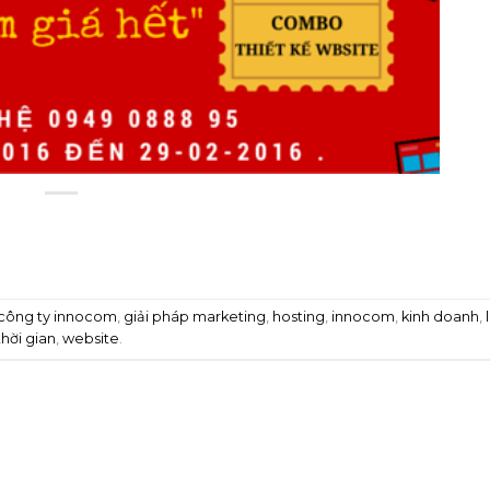
công ty innocom
,
giải pháp marketing
,
hosting
,
innocom
,
kinh doanh
,
thời gian
,
website
.