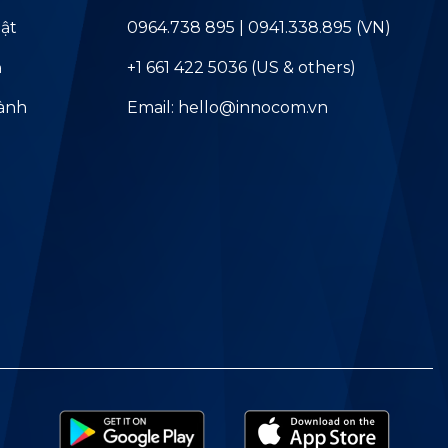
ật
0964.738 895 | 0941.338.895 (VN)
ả
+1 661 422 5036 (US & others)
hành
Email: hello@innocom.vn