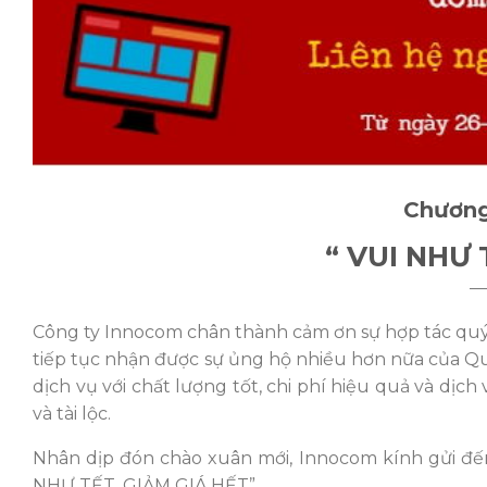
Chương
“ VUI NHƯ 
—
Công ty Innocom chân thành cảm ơn sự hợp tác qu
tiếp tục nhận được sự ủng hộ nhiều hơn nữa của Q
dịch vụ với chất lượng tốt, chi phí hiệu quả và dị
và tài lộc.
Nhân dịp đón chào xuân mới, Innocom kính gửi đế
NHƯ TẾT, GIẢM GIÁ HẾT”