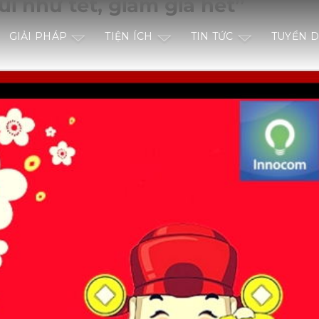
i như tết, giảm giá hết”
GIẢI PHÁP
TIỆN ÍCH
TIN TỨC
TUYỂN 