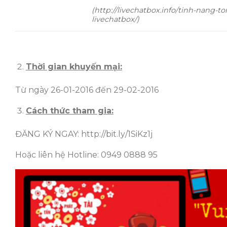
(http://livechatbox.info/tinh-nang-t
livechatbox/)
Thời gian khuyến mại:
Từ ngày 26-01-2016 đến 29-02-2016
Cách thức tham gia:
ĐĂNG KÝ NGAY: http://bit.ly/1SiKz1j
Hoặc liên hệ Hotline: 0949 0888 95