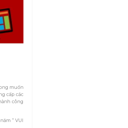
 mong muốn
ng cấp các
thành công
 năm “ VUI