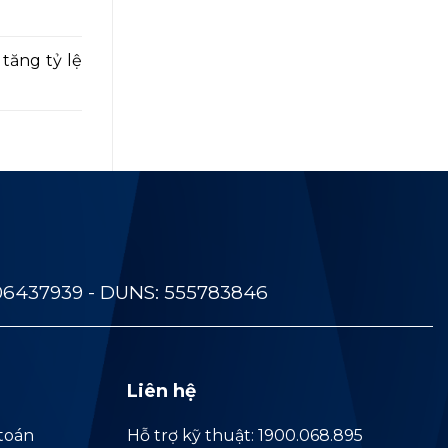
tăng tỷ lệ
06437939 - DUNS: 555783846
Liên hệ
toán
Hỗ trợ kỹ thuật: 1900.068.895