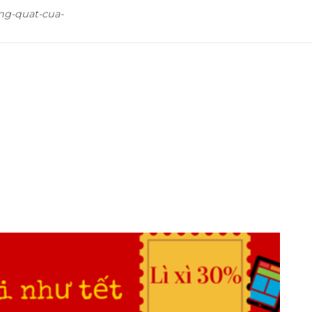
ong-quat-cua-