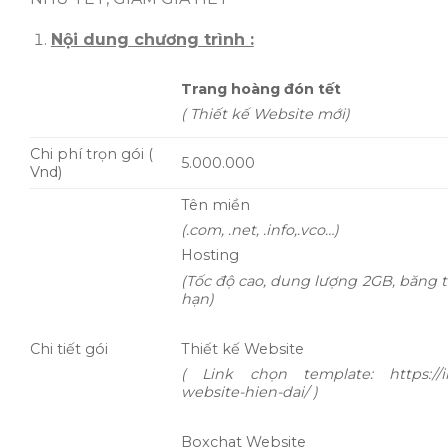
Nội dung chương trình :
Trang hoàng đón tết
( Thiết kế Website mới)
Chi phí trọn gói (
5.000.000
Vnd)
Tên miền
(.com, .net, .info,.vco…)
Hosting
(Tốc độ cao, dung lượng 2GB, băng 
hạn)
Thiết kế Website
Chi tiết gói
( Link chọn template:
https:/
website-hien-dai/ )
Boxchat Website