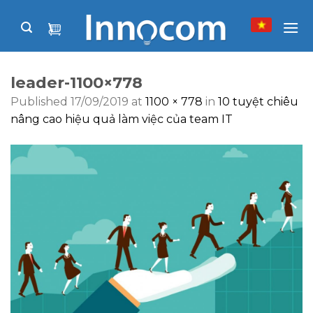
Skip
to
content
leader-1100×778
Published
17/09/2019
at
1100 × 778
in
10 tuyệt chiêu
nâng cao hiệu quả làm việc của team IT