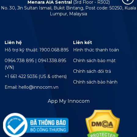
Menara AIA Sentral
(3rd Floor - R302)
No. 30, Jln Sultan Ismail, Bukit Bintang, Post code: 50250, Kuala
Lumpur, Malaysia
Liên hệ
Liên kết
Hỗ trợ kỹ thuật: 1900.068.895
Hình thức thanh toán
0964.738 895 | 0941.338.895
Chính sách bảo mật
(VN)
Chính sách đổi trả
+1 661 422 5036 (US & others)
Chính sách bảo hành
Email: hello@innocom.vn
App My Innocom