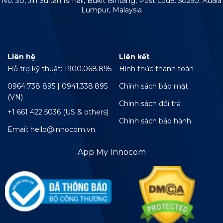
No. 30, Jln Sultan Ismail, Bukit Bintang, Post code: 50250, Kuala
Lumpur, Malaysia
Liên hệ
Liên kết
Hỗ trợ kỹ thuật: 1900.068.895
Hình thức thanh toán
0964.738 895 | 0941.338.895
Chính sách bảo mật
(VN)
Chính sách đổi trả
+1 661 422 5036 (US & others)
Chính sách bảo hành
Email: hello@innocom.vn
App My Innocom