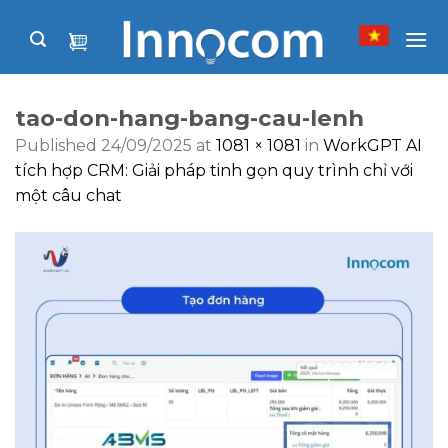
Skip
to
content
tao-don-hang-bang-cau-lenh
Published
24/09/2025
at
1081 × 1081
in
WorkGPT AI
tích hợp CRM: Giải pháp tinh gọn quy trình chỉ với
một câu chat