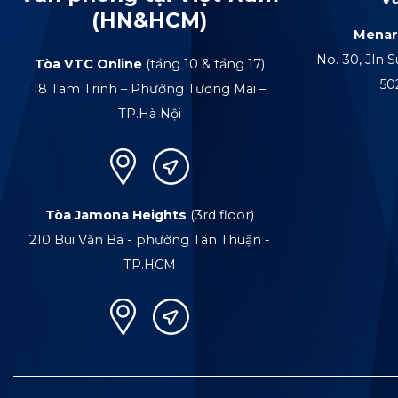
(HN&HCM)
Menar
No. 30, Jln S
Tòa VTC Online
(tầng 10 & tầng 17)
50
18 Tam Trinh – Phường Tương Mai –
TP.Hà Nội
Tòa Jamona Heights
(3rd floor)
210 Bùi Văn Ba - phường Tân Thuận -
TP.HCM