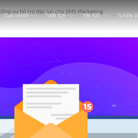
công cụ hỗ trợ đắc lực cho SMS Marketing
GIẢI PHÁP
TIỆN ÍCH
TIN TỨC
TUYỂN 