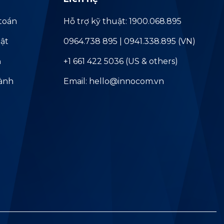
toán
Hỗ trợ kỹ thuật: 1900.068.895
ật
0964.738 895 | 0941.338.895 (VN)
ả
+1 661 422 5036 (US & others)
hành
Email: hello@innocom.vn