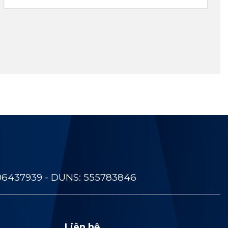
06437939 - DUNS: 555783846
Liên hệ