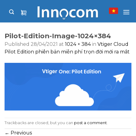
Skip
to
content
Pilot-Edition-Image-1024×384
Published
28/04/2021
at
1024 × 384
in
Vtiger Cloud
Pilot Edition phiên bản miễn phí trọn đời mới ra mắt
Trackbacks are closed, but you can
post a comment
.
←
Previous