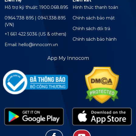
Liên hệ
Liên kết
Hỗ trợ kỹ thuật: 1900.068.895
Hình thức thanh toán
0964.738 895 | 0941.338.895
Chính sách bảo mật
(VN)
Chính sách đổi trả
+1 661 422 5036 (US & others)
Chính sách bảo hành
Email: hello@innocom.vn
App My Innocom