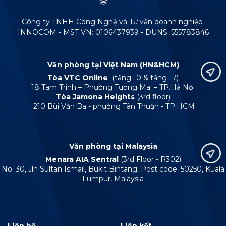
Công ty TNHH Công Nghệ và Tư vấn doanh nghiệp
INNOCOM - MST VN: 0106437939 - DUNS: 555783846
Văn phòng tại Việt Nam (HN&HCM)
Tòa VTC Online
(tầng 10 & tầng 17)
18 Tam Trinh – Phường Tương Mai – TP.Hà Nội
Tòa Jamona Heights
(3rd floor)
210 Bùi Văn Ba - phường Tân Thuận - TP.HCM
Văn phòng tại Malaysia
Menara AIA Sentral
(3rd Floor - R302)
No. 30, Jln Sultan Ismail, Bukit Bintang, Post code: 50250, Kuala
Lumpur, Malaysia