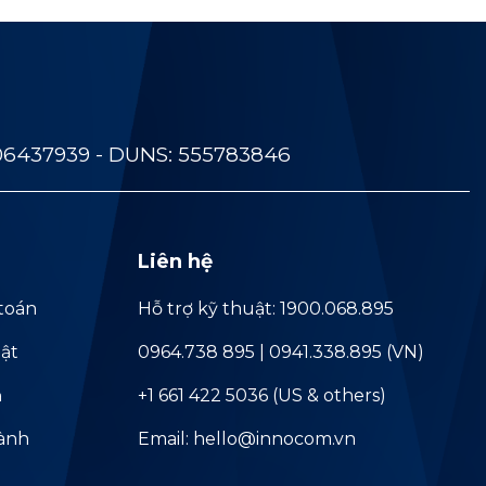
06437939 - DUNS: 555783846
Liên hệ
toán
Hỗ trợ kỹ thuật: 1900.068.895
ật
0964.738 895 | 0941.338.895 (VN)
ả
+1 661 422 5036 (US & others)
hành
Email: hello@innocom.vn