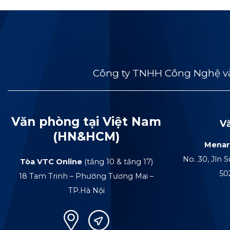
Công ty TNHH Công Nghệ và
Văn phòng tại Việt Nam
V
(HN&HCM)
Menar
No. 30, Jln S
Tòa VTC Online
(tầng 10 & tầng 17)
50
18 Tam Trinh – Phường Tương Mai –
TP.Hà Nội