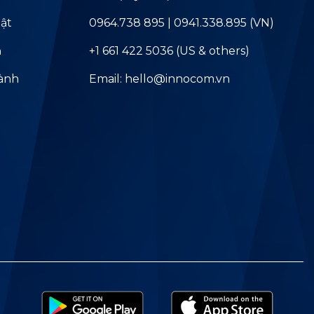
ật
0964.738 895 | 0941.338.895 (VN)
ả
+1 661 422 5036 (US & others)
hành
Email: hello@innocom.vn