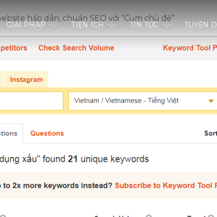
website hấp dẫn, chuẩn SEO với “Cụm chủ đề”
GIẢI PHÁP
TIỆN ÍCH
TIN TỨC
TUYỂN 