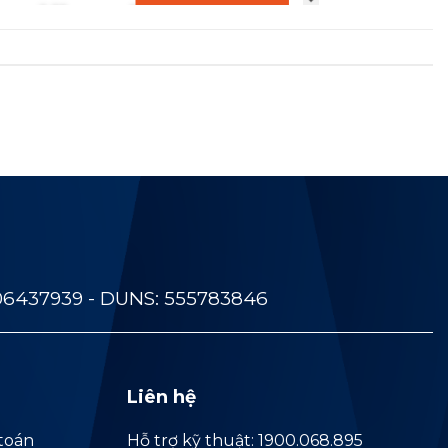
06437939 - DUNS: 555783846
Liên hệ
toán
Hỗ trợ kỹ thuật: 1900.068.895