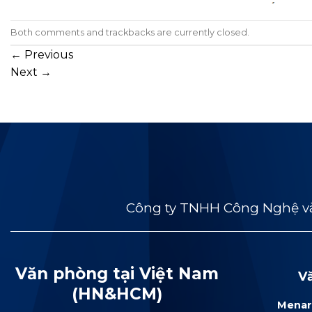
Both comments and trackbacks are currently closed.
←
Previous
Next
→
Công ty TNHH Công Nghệ và
Văn phòng tại Việt Nam
V
(HN&HCM)
Menar