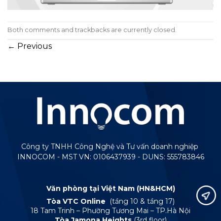
Both comments and trackbacks are currently closed.
←
Previous
Công ty TNHH Công Nghệ và Tư vấn doanh nghiệp
INNOCOM - MST VN: 0106437939 - DUNS: 555783846
Văn phòng tại Việt Nam (HN&HCM)
Tòa VTC Online
(tầng 10 & tầng 17)
18 Tam Trinh – Phường Tương Mai – TP.Hà Nội
Tòa Jamona Heights
(3rd floor)