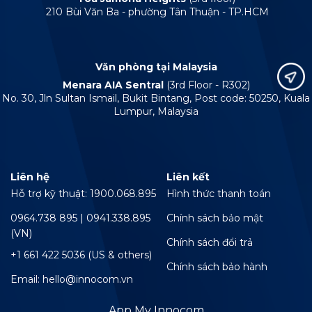
210 Bùi Văn Ba - phường Tân Thuận - TP.HCM
Văn phòng tại Malaysia
Menara AIA Sentral
(3rd Floor - R302)
No. 30, Jln Sultan Ismail, Bukit Bintang, Post code: 50250, Kuala
Lumpur, Malaysia
Liên hệ
Liên kết
Hỗ trợ kỹ thuật: 1900.068.895
Hình thức thanh toán
0964.738 895 | 0941.338.895
Chính sách bảo mật
(VN)
Chính sách đổi trả
+1 661 422 5036 (US & others)
Chính sách bảo hành
Email: hello@innocom.vn
App My Innocom