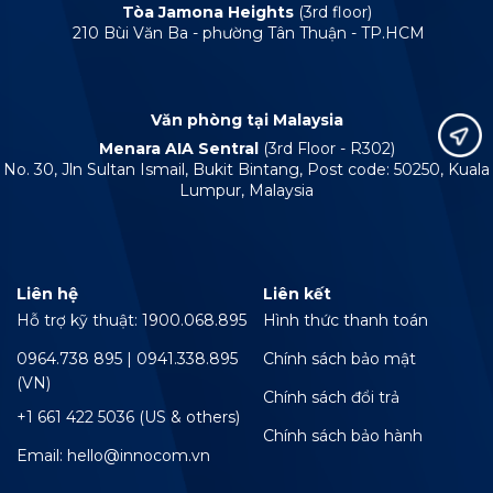
Tòa Jamona Heights
(3rd floor)
210 Bùi Văn Ba - phường Tân Thuận - TP.HCM
Văn phòng tại Malaysia
Menara AIA Sentral
(3rd Floor - R302)
No. 30, Jln Sultan Ismail, Bukit Bintang, Post code: 50250, Kuala
Lumpur, Malaysia
Liên hệ
Liên kết
Hỗ trợ kỹ thuật: 1900.068.895
Hình thức thanh toán
0964.738 895 | 0941.338.895
Chính sách bảo mật
(VN)
Chính sách đổi trả
+1 661 422 5036 (US & others)
Chính sách bảo hành
Email: hello@innocom.vn