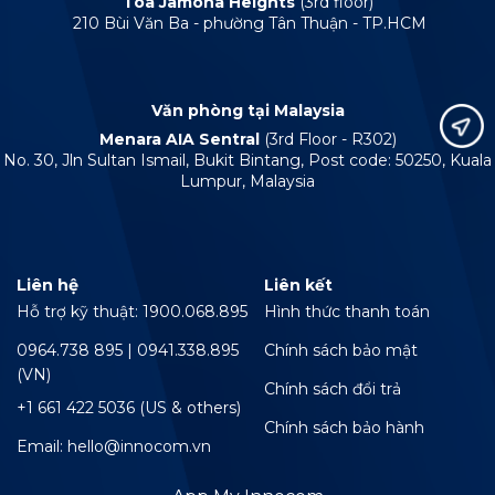
Tòa Jamona Heights
(3rd floor)
210 Bùi Văn Ba - phường Tân Thuận - TP.HCM
Văn phòng tại Malaysia
Menara AIA Sentral
(3rd Floor - R302)
No. 30, Jln Sultan Ismail, Bukit Bintang, Post code: 50250, Kuala
Lumpur, Malaysia
Liên hệ
Liên kết
Hỗ trợ kỹ thuật: 1900.068.895
Hình thức thanh toán
0964.738 895 | 0941.338.895
Chính sách bảo mật
(VN)
Chính sách đổi trả
+1 661 422 5036 (US & others)
Chính sách bảo hành
Email: hello@innocom.vn