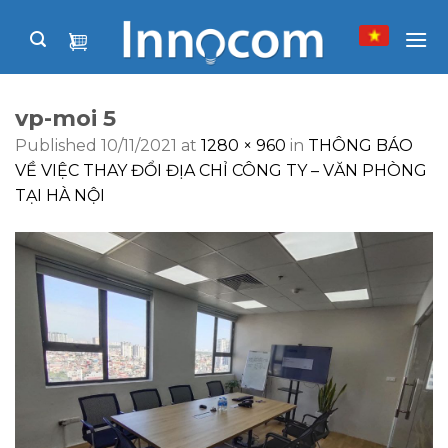
Skip
to
content
vp-moi 5
Published
10/11/2021
at
1280 × 960
in
THÔNG BÁO
VỀ VIỆC THAY ĐỔI ĐỊA CHỈ CÔNG TY – VĂN PHÒNG
TẠI HÀ NỘI