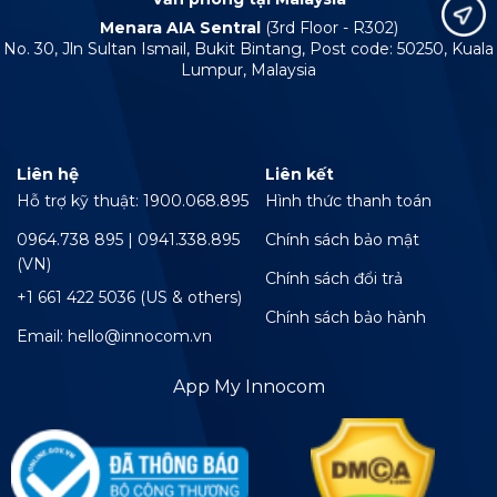
Menara AIA Sentral
(3rd Floor - R302)
No. 30, Jln Sultan Ismail, Bukit Bintang, Post code: 50250, Kuala
Lumpur, Malaysia
Liên hệ
Liên kết
Hỗ trợ kỹ thuật: 1900.068.895
Hình thức thanh toán
0964.738 895 | 0941.338.895
Chính sách bảo mật
(VN)
Chính sách đổi trả
+1 661 422 5036 (US & others)
Chính sách bảo hành
Email: hello@innocom.vn
App My Innocom