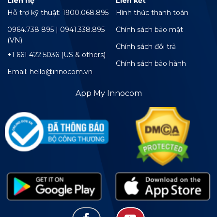
Liên hệ
Liên kết
Hỗ trợ kỹ thuật: 1900.068.895
Hình thức thanh toán
0964.738 895 | 0941.338.895
Chính sách bảo mật
(VN)
Chính sách đổi trả
+1 661 422 5036 (US & others)
Chính sách bảo hành
Email: hello@innocom.vn
App My Innocom