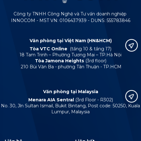
Công ty TNHH Công Nghệ và Tư vấn doanh nghiệp
INNOCOM - MST VN: 0106437939 - DUNS: 555783846
Văn phòng tại Việt Nam (HN&HCM)
Tòa VTC Online
(tầng 10 & tầng 17)
18 Tam Trinh – Phường Tương Mai – TP.Hà Nội
Tòa Jamona Heights
(3rd floor)
210 Bùi Văn Ba - phường Tân Thuận - TP.HCM
Văn phòng tại Malaysia
Menara AIA Sentral
(3rd Floor - R302)
No. 30, Jln Sultan Ismail, Bukit Bintang, Post code: 50250, Kuala
Lumpur, Malaysia