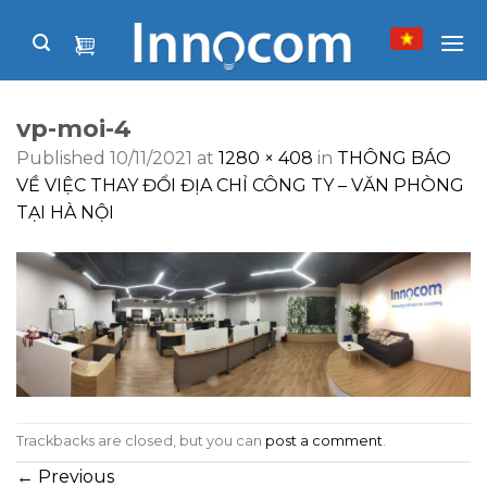
Skip
to
content
vp-moi-4
Published
10/11/2021
at
1280 × 408
in
THÔNG BÁO
VỀ VIỆC THAY ĐỔI ĐỊA CHỈ CÔNG TY – VĂN PHÒNG
TẠI HÀ NỘI
Trackbacks are closed, but you can
post a comment
.
←
Previous