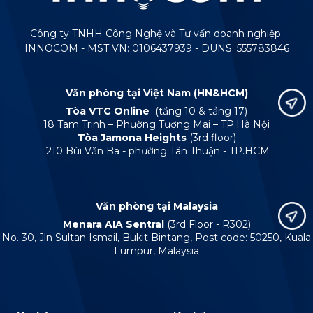
Công ty TNHH Công Nghệ và Tư vấn doanh nghiệp
INNOCOM - MST VN: 0106437939 - DUNS: 555783846
Văn phòng tại Việt Nam (HN&HCM)
Tòa VTC Online
(tầng 10 & tầng 17)
18 Tam Trinh – Phường Tương Mai – TP.Hà Nội
Tòa Jamona Heights
(3rd floor)
210 Bùi Văn Ba - phường Tân Thuận - TP.HCM
Văn phòng tại Malaysia
Menara AIA Sentral
(3rd Floor - R302)
No. 30, Jln Sultan Ismail, Bukit Bintang, Post code: 50250, Kuala
Lumpur, Malaysia