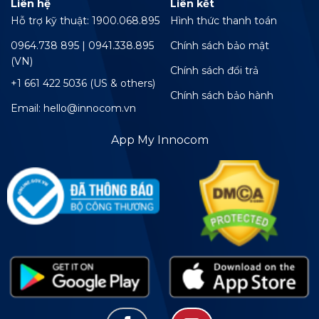
Liên hệ
Liên kết
Hỗ trợ kỹ thuật: 1900.068.895
Hình thức thanh toán
0964.738 895 | 0941.338.895
Chính sách bảo mật
(VN)
Chính sách đổi trả
+1 661 422 5036 (US & others)
Chính sách bảo hành
Email: hello@innocom.vn
App My Innocom