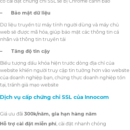
có cài đặt chứng chỉ SSL sẽ bị Chrome cảnh báo
– B
ả
o m
ậ
t d
ữ
li
ệ
u
Dữ liệu truyền từ máy tính người dùng và máy chủ
web sẽ được mã hóa, giúp bảo mật các thông tin cá
nhân và thông tin truyền tải
– Tăng đ
ộ
tin c
ậ
y
Biểu tượng dấu khóa hiện trước dòng địa chỉ của
website khiến người truy cập tin tưởng hơn vào website
của doanh nghiệp bạn, chứng thực doanh nghiệp tồn
tại, tránh giả mạo website
Dịch vụ cấp chứng chỉ SSL của Innocom
Giá ưu đãi
300k/năm, gia hạn hàng năm
Hỗ trợ cài đặt miễn phí
, cài đặt nhanh chóng