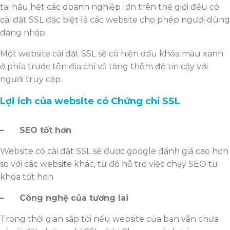
tại hầu hết các doanh nghiệp lớn trên thế giới đều có
cài đặt SSL đặc biệt là các website cho phép người dùng
đăng nhập.
Một website cài đặt SSL sẽ có hiện dấu khóa màu xanh
ở phía trước tên địa chỉ và tăng thêm độ tin cậy với
người truy cập.
Lợi ích của website có Chứng chỉ SSL
– SEO t
ố
t h
ơ
n
Website có cài đặt SSL sẽ được google đánh giá cao hơn
so với các website khác, từ đó hỗ trợ việc chạy SEO từ
khóa tốt hơn
– Công ngh
ệ
c
ủ
a t
ươ
ng lai
Trong thời gian sắp tới nếu website của bạn vẫn chưa