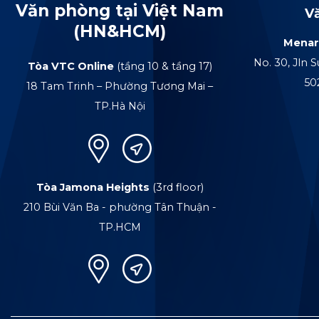
Văn phòng tại Việt Nam
V
(HN&HCM)
Menar
No. 30, Jln S
Tòa VTC Online
(tầng 10 & tầng 17)
50
18 Tam Trinh – Phường Tương Mai –
TP.Hà Nội
Tòa Jamona Heights
(3rd floor)
210 Bùi Văn Ba - phường Tân Thuận -
TP.HCM