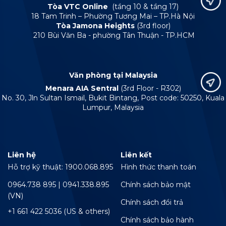
Tòa VTC Online
(tầng 10 & tầng 17)
18 Tam Trinh – Phường Tương Mai – TP.Hà Nội
Tòa Jamona Heights
(3rd floor)
210 Bùi Văn Ba - phường Tân Thuận - TP.HCM
Văn phòng tại Malaysia
Menara AIA Sentral
(3rd Floor - R302)
No. 30, Jln Sultan Ismail, Bukit Bintang, Post code: 50250, Kuala
Lumpur, Malaysia
Liên hệ
Liên kết
Hỗ trợ kỹ thuật: 1900.068.895
Hình thức thanh toán
0964.738 895 | 0941.338.895
Chính sách bảo mật
(VN)
Chính sách đổi trả
+1 661 422 5036 (US & others)
Chính sách bảo hành