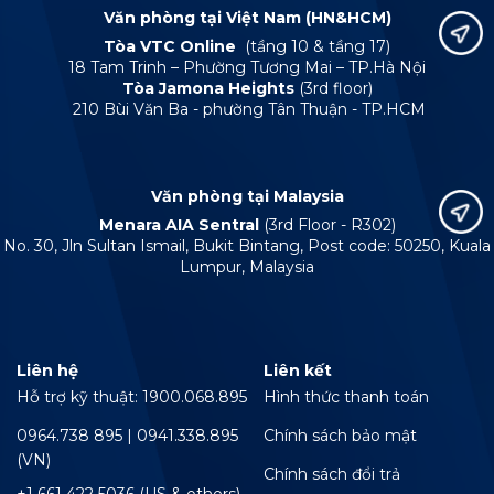
Văn phòng tại Việt Nam (HN&HCM)
Tòa VTC Online
(tầng 10 & tầng 17)
18 Tam Trinh – Phường Tương Mai – TP.Hà Nội
Tòa Jamona Heights
(3rd floor)
210 Bùi Văn Ba - phường Tân Thuận - TP.HCM
Văn phòng tại Malaysia
Menara AIA Sentral
(3rd Floor - R302)
No. 30, Jln Sultan Ismail, Bukit Bintang, Post code: 50250, Kuala
Lumpur, Malaysia
Liên hệ
Liên kết
Hỗ trợ kỹ thuật: 1900.068.895
Hình thức thanh toán
0964.738 895 | 0941.338.895
Chính sách bảo mật
(VN)
Chính sách đổi trả
+1 661 422 5036 (US & others)