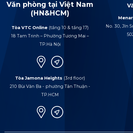
Văn phòng tại Việt Nam
V
(HN&HCM)
Menar
No. 30, Jln S
Tòa VTC Online
(tầng 10 & tầng 17)
50
18 Tam Trinh – Phường Tương Mai –
TP.Hà Nội
Tòa Jamona Heights
(3rd floor)
210 Bùi Văn Ba - phường Tân Thuận -
TP.HCM