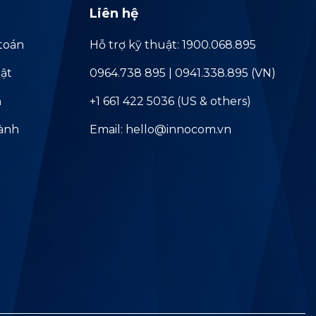
Liên hệ
toán
Hỗ trợ kỹ thuật: 1900.068.895
ật
0964.738 895 | 0941.338.895 (VN)
ả
+1 661 422 5036 (US & others)
hành
Email: hello@innocom.vn