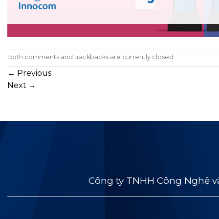
Both comments and trackbacks are currently closed.
←
Previous
Next
→
Công ty TNHH Công Nghệ và