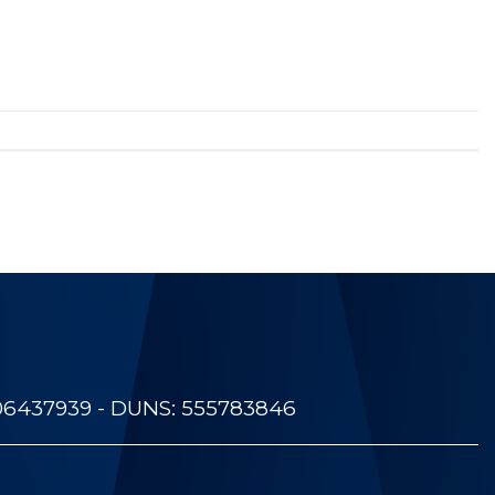
06437939 - DUNS: 555783846