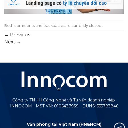
Both comments and trackbacks are currently closed.
←
Previous
Next
→
Công ty TNHH Công Nghệ và Tư vấn doanh nghiệp
INNOCOM - MST VN: 0106437939 - DUNS: 555783846
Văn phòng tại Việt Nam (HN&HCM)