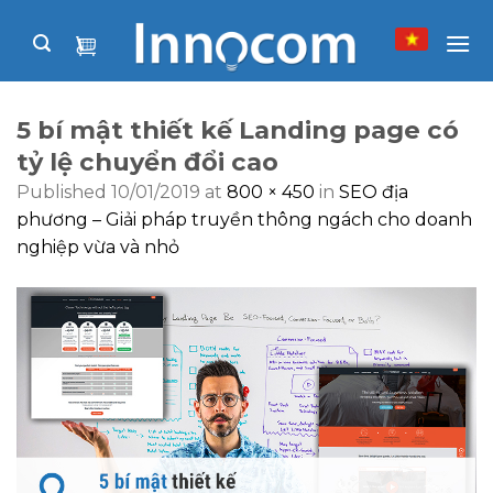
Skip
to
content
5 bí mật thiết kế Landing page có
tỷ lệ chuyển đổi cao
Published
10/01/2019
at
800 × 450
in
SEO địa
phương – Giải pháp truyền thông ngách cho doanh
nghiệp vừa và nhỏ