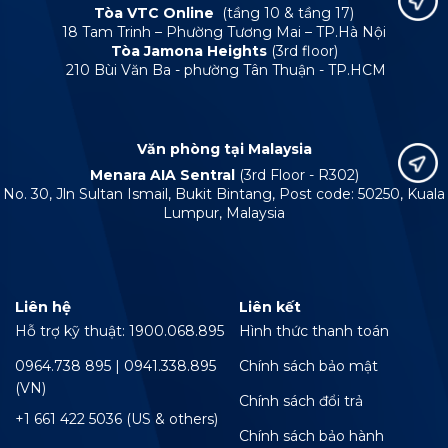
Tòa VTC Online
(tầng 10 & tầng 17)
18 Tam Trinh – Phường Tương Mai – TP.Hà Nội
Tòa Jamona Heights
(3rd floor)
210 Bùi Văn Ba - phường Tân Thuận - TP.HCM
Văn phòng tại Malaysia
Menara AIA Sentral
(3rd Floor - R302)
No. 30, Jln Sultan Ismail, Bukit Bintang, Post code: 50250, Kuala
Lumpur, Malaysia
Liên hệ
Liên kết
Hỗ trợ kỹ thuật: 1900.068.895
Hình thức thanh toán
0964.738 895 | 0941.338.895
Chính sách bảo mật
(VN)
Chính sách đổi trả
+1 661 422 5036 (US & others)
Chính sách bảo hành