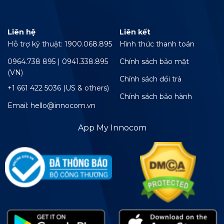
Liên hệ
Liên kết
Hỗ trợ kỹ thuật: 1900.068.895
Hình thức thanh toán
0964.738 895 | 0941.338.895
Chính sách bảo mật
(VN)
Chính sách đổi trả
+1 661 422 5036 (US & others)
Chính sách bảo hành
Email: hello@innocom.vn
App My Innocom