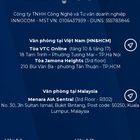
Công ty TNHH Công Nghệ và Tư vấn doanh nghiệp
INNOCOM - MST VN: 0106437939 - DUNS: 555783846
Văn phòng tại Việt Nam (HN&HCM)
Tòa VTC Online
(tầng 10 & tầng 17)
18 Tam Trinh – Phường Tương Mai – TP.Hà Nội
Tòa Jamona Heights
(3rd floor)
210 Bùi Văn Ba - phường Tân Thuận - TP.HCM
Văn phòng tại Malaysia
Menara AIA Sentral
(3rd Floor - R302)
No. 30, Jln Sultan Ismail, Bukit Bintang, Post code: 50250, Kuala
Lumpur, Malaysia