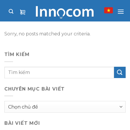
Skip
to
content
Sorry, no posts matched your criteria.
TÌM KIẾM
CHUYÊN MỤC BÀI VIẾT
Chuyên
mục
bài
BÀI VIẾT MỚI
viết