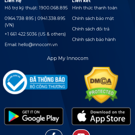
Liên hệ
Liên kết
Hỗ trợ kỹ thuật: 1900.068.895
Hình thức thanh toán
0964.738 895 | 0941.338.895
Chính sách bảo mật
(VN)
Chính sách đổi trả
+1 661 422 5036 (US & others)
Chính sách bảo hành
Email: hello@innocom.vn
App My Innocom