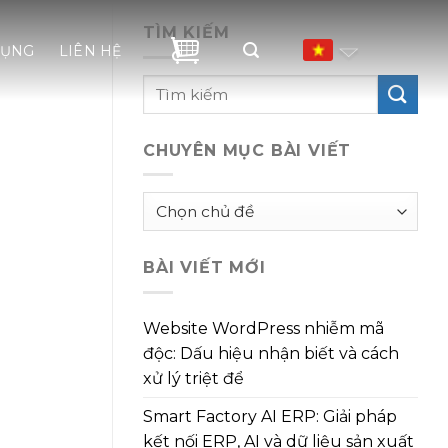
TÌM KIẾM
DỤNG
LIÊN HỆ
CHUYÊN MỤC BÀI VIẾT
Chuyên
mục
bài
BÀI VIẾT MỚI
viết
Website WordPress nhiễm mã
độc: Dấu hiệu nhận biết và cách
xử lý triệt để
Smart Factory AI ERP: Giải pháp
kết nối ERP, AI và dữ liệu sản xuất