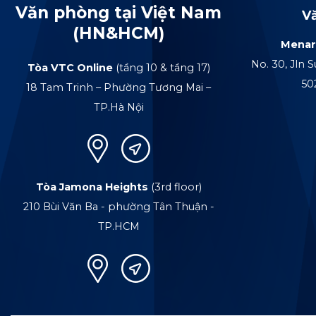
Văn phòng tại Việt Nam
V
(HN&HCM)
Menar
No. 30, Jln S
Tòa VTC Online
(tầng 10 & tầng 17)
50
18 Tam Trinh – Phường Tương Mai –
TP.Hà Nội
Tòa Jamona Heights
(3rd floor)
210 Bùi Văn Ba - phường Tân Thuận -
TP.HCM