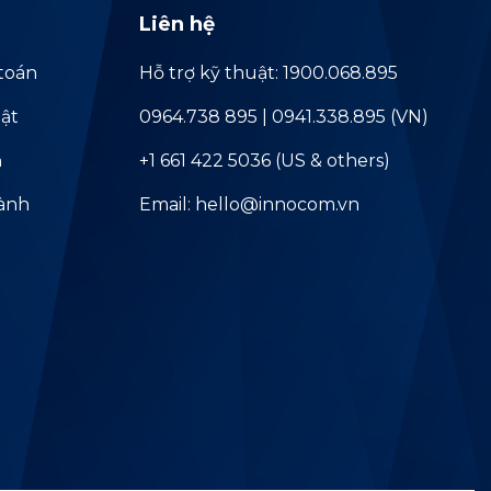
Liên hệ
toán
Hỗ trợ kỹ thuật: 1900.068.895
ật
0964.738 895 | 0941.338.895 (VN)
ả
+1 661 422 5036 (US & others)
hành
Email: hello@innocom.vn