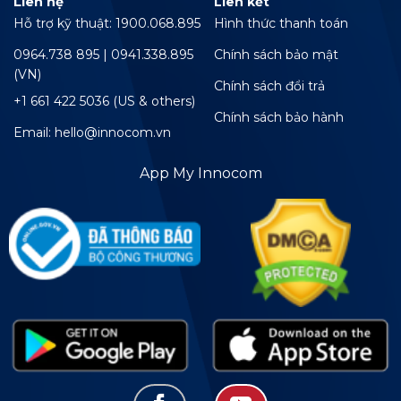
Liên hệ
Liên kết
Hỗ trợ kỹ thuật: 1900.068.895
Hình thức thanh toán
0964.738 895 | 0941.338.895
Chính sách bảo mật
(VN)
Chính sách đổi trả
+1 661 422 5036 (US & others)
Chính sách bảo hành
Email: hello@innocom.vn
App My Innocom