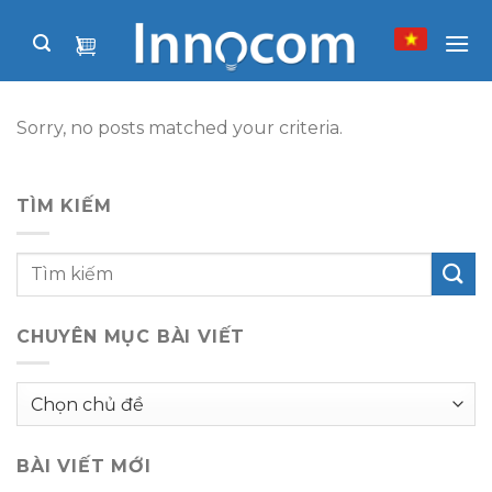
Skip
to
content
Sorry, no posts matched your criteria.
TÌM KIẾM
CHUYÊN MỤC BÀI VIẾT
Chuyên
mục
bài
BÀI VIẾT MỚI
viết