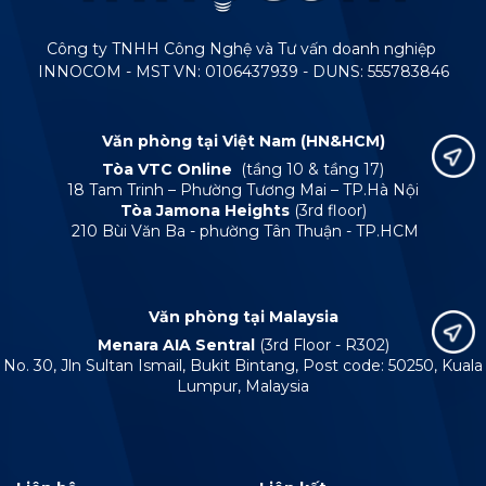
Công ty TNHH Công Nghệ và Tư vấn doanh nghiệp
INNOCOM - MST VN: 0106437939 - DUNS: 555783846
Văn phòng tại Việt Nam (HN&HCM)
Tòa VTC Online
(tầng 10 & tầng 17)
18 Tam Trinh – Phường Tương Mai – TP.Hà Nội
Tòa Jamona Heights
(3rd floor)
210 Bùi Văn Ba - phường Tân Thuận - TP.HCM
Văn phòng tại Malaysia
Menara AIA Sentral
(3rd Floor - R302)
No. 30, Jln Sultan Ismail, Bukit Bintang, Post code: 50250, Kuala
Lumpur, Malaysia