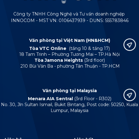
Công ty TNHH Công Nghệ và Tư vấn doanh nghiệp
INNOCOM - MST VN: 0106437939 - DUNS: 555783846
Văn phòng tại Việt Nam (HN&HCM)
Tòa VTC Online
(tầng 10 & tầng 17)
18 Tam Trinh – Phường Tương Mai – TP.Hà Nội
Tòa Jamona Heights
(3rd floor)
210 Bùi Văn Ba - phường Tân Thuận - TP.HCM
Văn phòng tại Malaysia
Menara AIA Sentral
(3rd Floor - R302)
No. 30, Jln Sultan Ismail, Bukit Bintang, Post code: 50250, Kuala
Lumpur, Malaysia