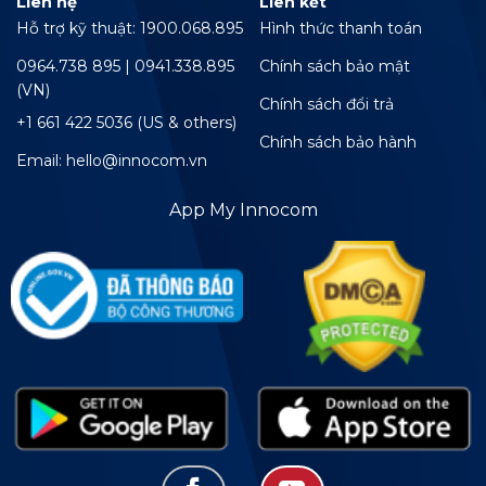
Liên hệ
Liên kết
Hỗ trợ kỹ thuật: 1900.068.895
Hình thức thanh toán
0964.738 895 | 0941.338.895
Chính sách bảo mật
(VN)
Chính sách đổi trả
+1 661 422 5036 (US & others)
Chính sách bảo hành
Email: hello@innocom.vn
App My Innocom