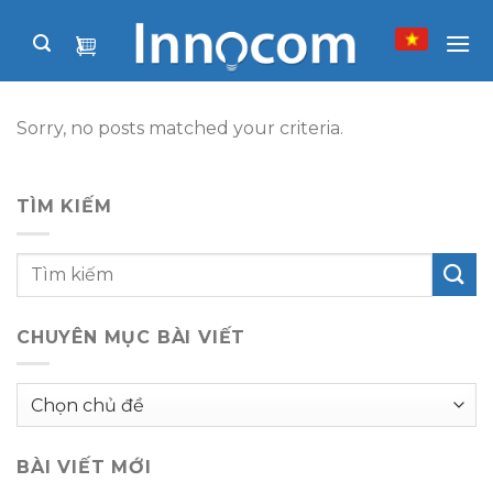
Skip
to
content
Sorry, no posts matched your criteria.
TÌM KIẾM
CHUYÊN MỤC BÀI VIẾT
Chuyên
mục
bài
BÀI VIẾT MỚI
viết