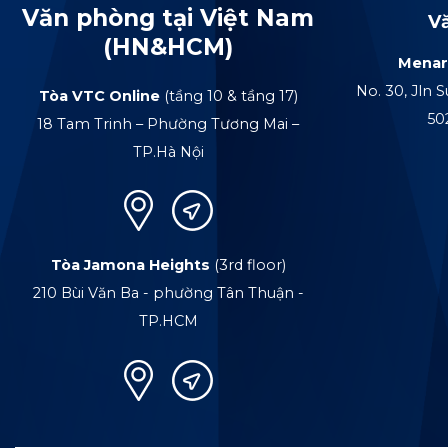
Văn phòng tại Việt Nam
V
(HN&HCM)
Menar
No. 30, Jln S
Tòa VTC Online
(tầng 10 & tầng 17)
50
18 Tam Trinh – Phường Tương Mai –
TP.Hà Nội
Tòa Jamona Heights
(3rd floor)
210 Bùi Văn Ba - phường Tân Thuận -
TP.HCM