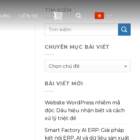
TÌM KIẾM
DỤNG
LIÊN HỆ
CHUYÊN MỤC BÀI VIẾT
Chuyên
mục
bài
BÀI VIẾT MỚI
viết
Website WordPress nhiễm mã
độc: Dấu hiệu nhận biết và cách
xử lý triệt để
Smart Factory AI ERP: Giải pháp
kết nối ERP, AI và dữ liệu sản xuất