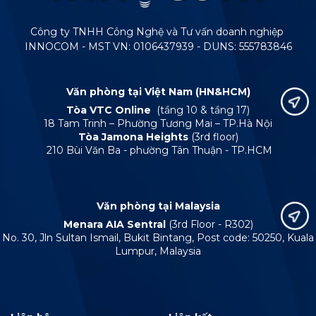
Công ty TNHH Công Nghệ và Tư vấn doanh nghiệp
INNOCOM - MST VN: 0106437939 - DUNS: 555783846
Văn phòng tại Việt Nam (HN&HCM)
Tòa VTC Online
(tầng 10 & tầng 17)
18 Tam Trinh – Phường Tương Mai – TP.Hà Nội
Tòa Jamona Heights
(3rd floor)
210 Bùi Văn Ba - phường Tân Thuận - TP.HCM
Văn phòng tại Malaysia
Menara AIA Sentral
(3rd Floor - R302)
No. 30, Jln Sultan Ismail, Bukit Bintang, Post code: 50250, Kuala
Lumpur, Malaysia