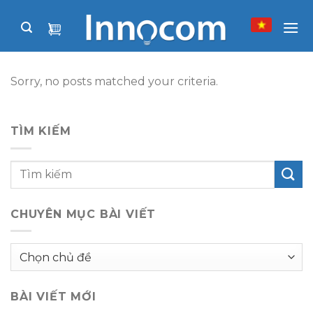
Skip
to
content
Sorry, no posts matched your criteria.
TÌM KIẾM
CHUYÊN MỤC BÀI VIẾT
Chuyên
mục
bài
BÀI VIẾT MỚI
viết