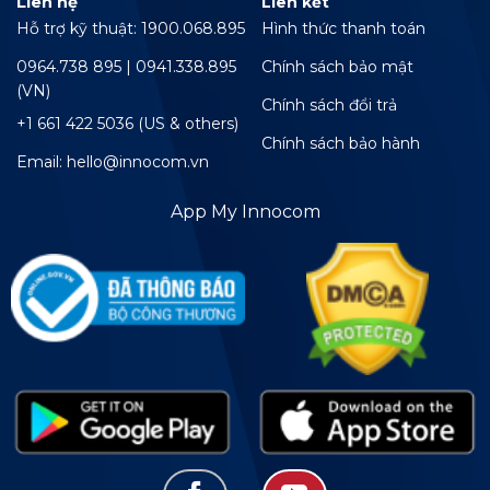
Liên hệ
Liên kết
Hỗ trợ kỹ thuật: 1900.068.895
Hình thức thanh toán
0964.738 895 | 0941.338.895
Chính sách bảo mật
(VN)
Chính sách đổi trả
+1 661 422 5036 (US & others)
Chính sách bảo hành
Email: hello@innocom.vn
App My Innocom