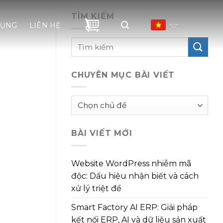
TÌM KIẾM
DỤNG
LIÊN HỆ
CHUYÊN MỤC BÀI VIẾT
Chuyên
mục
bài
BÀI VIẾT MỚI
viết
Website WordPress nhiễm mã
độc: Dấu hiệu nhận biết và cách
xử lý triệt để
Smart Factory AI ERP: Giải pháp
kết nối ERP, AI và dữ liệu sản xuất