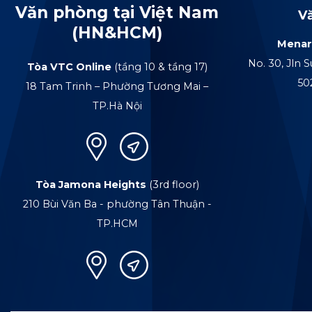
Văn phòng tại Việt Nam
V
(HN&HCM)
Menar
No. 30, Jln S
Tòa VTC Online
(tầng 10 & tầng 17)
50
18 Tam Trinh – Phường Tương Mai –
TP.Hà Nội
Tòa Jamona Heights
(3rd floor)
210 Bùi Văn Ba - phường Tân Thuận -
TP.HCM