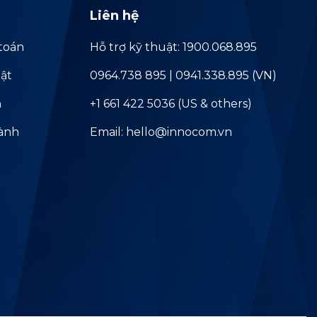
Liên hệ
toán
Hỗ trợ kỹ thuật: 1900.068.895
ật
0964.738 895 | 0941.338.895 (VN)
ả
+1 661 422 5036 (US & others)
hành
Email: hello@innocom.vn