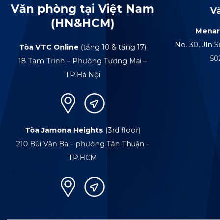
Văn phòng tại Việt Nam
V
(HN&HCM)
Menar
No. 30, Jln S
Tòa VTC Online
(tầng 10 & tầng 17)
50
18 Tam Trinh – Phường Tương Mai –
TP.Hà Nội
Tòa Jamona Heights
(3rd floor)
210 Bùi Văn Ba - phường Tân Thuận -
TP.HCM