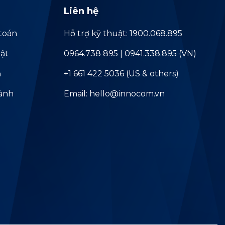
Liên hệ
toán
Hỗ trợ kỹ thuật: 1900.068.895
ật
0964.738 895 | 0941.338.895 (VN)
ả
+1 661 422 5036 (US & others)
hành
Email: hello@innocom.vn