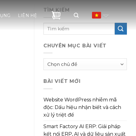
TÌM KIẾM
DỤNG
LIÊN HỆ
CHUYÊN MỤC BÀI VIẾT
Chuyên
mục
bài
BÀI VIẾT MỚI
viết
Website WordPress nhiễm mã
độc: Dấu hiệu nhận biết và cách
xử lý triệt để
Smart Factory AI ERP: Giải pháp
kết nối ERP, AI và dữ liệu sản xuất