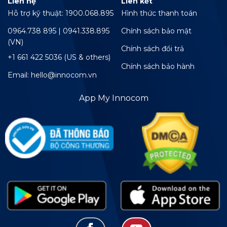
Liên hệ
Liên kết
Hỗ trợ kỹ thuật: 1900.068.895
Hình thức thanh toán
0964.738 895 | 0941.338.895
Chính sách bảo mật
(VN)
Chính sách đổi trả
+1 661 422 5036 (US & others)
Chính sách bảo hành
Email: hello@innocom.vn
App My Innocom