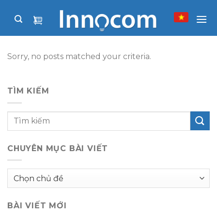
Skip
to
content
Sorry, no posts matched your criteria.
TÌM KIẾM
CHUYÊN MỤC BÀI VIẾT
Chuyên
mục
bài
BÀI VIẾT MỚI
viết