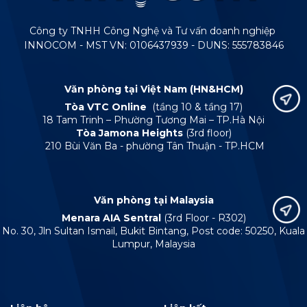
Công ty TNHH Công Nghệ và Tư vấn doanh nghiệp
INNOCOM - MST VN: 0106437939 - DUNS: 555783846
Văn phòng tại Việt Nam (HN&HCM)
Tòa VTC Online
(tầng 10 & tầng 17)
18 Tam Trinh – Phường Tương Mai – TP.Hà Nội
Tòa Jamona Heights
(3rd floor)
210 Bùi Văn Ba - phường Tân Thuận - TP.HCM
Văn phòng tại Malaysia
Menara AIA Sentral
(3rd Floor - R302)
No. 30, Jln Sultan Ismail, Bukit Bintang, Post code: 50250, Kuala
Lumpur, Malaysia