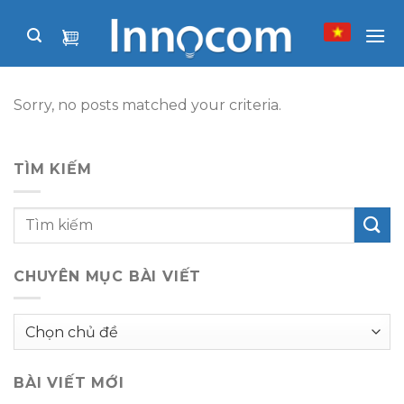
Skip
to
content
Sorry, no posts matched your criteria.
TÌM KIẾM
CHUYÊN MỤC BÀI VIẾT
Chuyên
mục
bài
BÀI VIẾT MỚI
viết