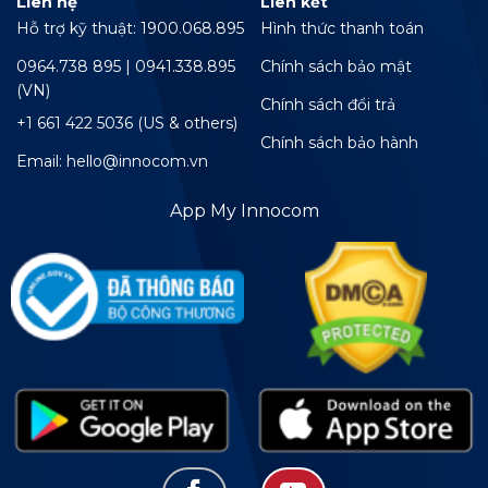
Liên hệ
Liên kết
Hỗ trợ kỹ thuật: 1900.068.895
Hình thức thanh toán
0964.738 895 | 0941.338.895
Chính sách bảo mật
(VN)
Chính sách đổi trả
+1 661 422 5036 (US & others)
Chính sách bảo hành
Email: hello@innocom.vn
App My Innocom