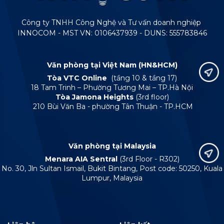
Công ty TNHH Công Nghệ và Tư vấn doanh nghiệp
INNOCOM - MST VN: 0106437939 - DUNS: 555783846
Văn phòng tại Việt Nam (HN&HCM)
Tòa VTC Online
(tầng 10 & tầng 17)
18 Tam Trinh – Phường Tương Mai – TP.Hà Nội
Tòa Jamona Heights
(3rd floor)
210 Bùi Văn Ba - phường Tân Thuận - TP.HCM
Văn phòng tại Malaysia
Menara AIA Sentral
(3rd Floor - R302)
No. 30, Jln Sultan Ismail, Bukit Bintang, Post code: 50250, Kuala
Lumpur, Malaysia