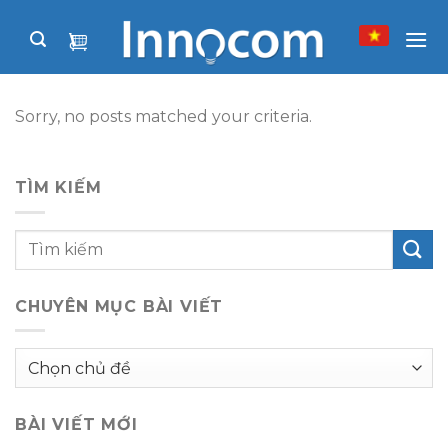
Skip
to
content
Sorry, no posts matched your criteria.
TÌM KIẾM
CHUYÊN MỤC BÀI VIẾT
Chuyên
mục
bài
BÀI VIẾT MỚI
viết