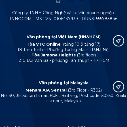
Công ty TNHH Công Nghệ và Tư vấn doanh nghiệp
INNOCOM - MST VN: 0106437939 - DUNS: 555783846
Văn phòng tại Việt Nam (HN&HCM)
Tòa VTC Online
(tầng 10 & tầng 17)
18 Tam Trinh – Phường Tương Mai – TP.Hà Nội
Tòa Jamona Heights
(3rd floor)
210 Bùi Văn Ba - phường Tân Thuận - TP.HCM
Văn phòng tại Malaysia
Menara AIA Sentral
(3rd Floor - R302)
No. 30, Jln Sultan Ismail, Bukit Bintang, Post code: 50250, Kuala
Lumpur, Malaysia