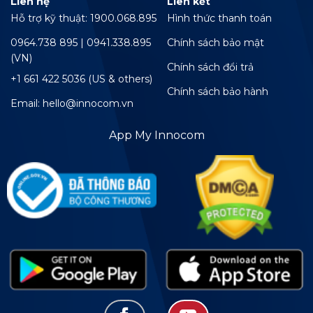
Liên hệ
Liên kết
Hỗ trợ kỹ thuật: 1900.068.895
Hình thức thanh toán
0964.738 895 | 0941.338.895
Chính sách bảo mật
(VN)
Chính sách đổi trả
+1 661 422 5036 (US & others)
Chính sách bảo hành
Email: hello@innocom.vn
App My Innocom