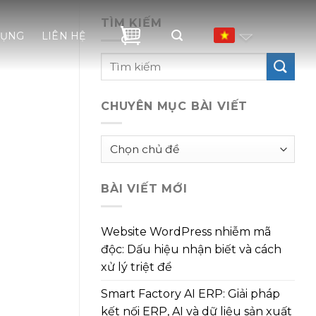
TÌM KIẾM
DỤNG
LIÊN HỆ
CHUYÊN MỤC BÀI VIẾT
Chuyên
mục
bài
BÀI VIẾT MỚI
viết
Website WordPress nhiễm mã
độc: Dấu hiệu nhận biết và cách
xử lý triệt để
Smart Factory AI ERP: Giải pháp
kết nối ERP, AI và dữ liệu sản xuất