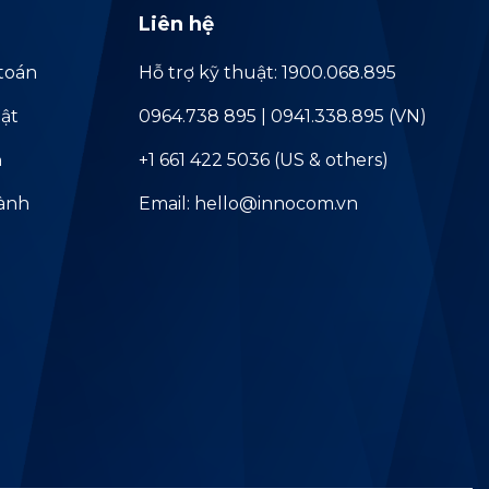
Liên hệ
toán
Hỗ trợ kỹ thuật: 1900.068.895
ật
0964.738 895 | 0941.338.895 (VN)
ả
+1 661 422 5036 (US & others)
hành
Email: hello@innocom.vn