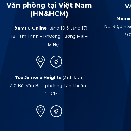
Văn phòng tại Việt Nam
V
(HN&HCM)
Menar
No. 30, Jln S
Tòa VTC Online
(tầng 10 & tầng 17)
50
18 Tam Trinh – Phường Tương Mai –
TP.Hà Nội
Tòa Jamona Heights
(3rd floor)
210 Bùi Văn Ba - phường Tân Thuận -
TP.HCM