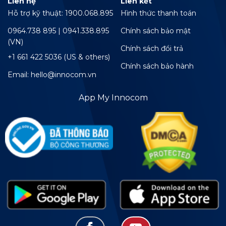
Liên hệ
Liên kết
Hỗ trợ kỹ thuật: 1900.068.895
Hình thức thanh toán
0964.738 895 | 0941.338.895
Chính sách bảo mật
(VN)
Chính sách đổi trả
+1 661 422 5036 (US & others)
Chính sách bảo hành
Email: hello@innocom.vn
App My Innocom