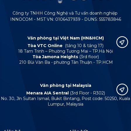
Công ty TNHH Công Nghệ và Tư vấn doanh nghiệp
INNOCOM - MST VN: 0106437939 - DUNS: 555783846
Văn phòng tại Việt Nam (HN&HCM)
Tòa VTC Online
(tầng 10 & tầng 17)
18 Tam Trinh – Phường Tương Mai – TP.Hà Nội
Tòa Jamona Heights
(3rd floor)
210 Bùi Văn Ba - phường Tân Thuận - TP.HCM
Văn phòng tại Malaysia
Menara AIA Sentral
(3rd Floor - R302)
No. 30, Jln Sultan Ismail, Bukit Bintang, Post code: 50250, Kuala
Lumpur, Malaysia