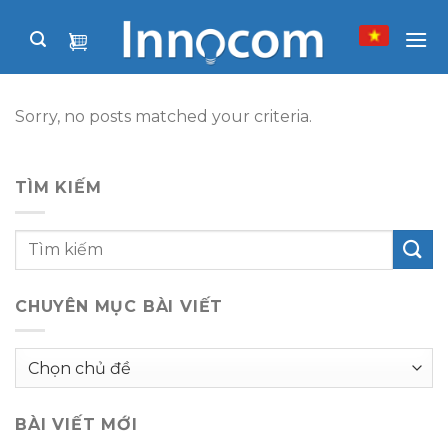
Skip
to
content
Sorry, no posts matched your criteria.
TÌM KIẾM
CHUYÊN MỤC BÀI VIẾT
Chuyên
mục
bài
BÀI VIẾT MỚI
viết