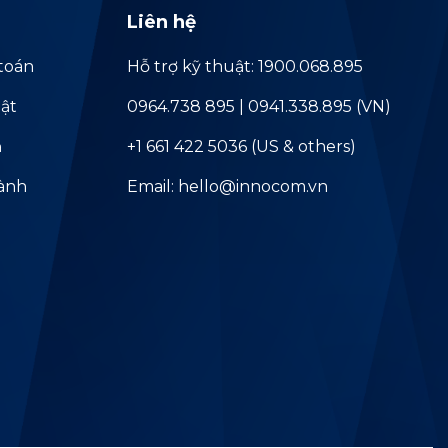
Liên hệ
toán
Hỗ trợ kỹ thuật: 1900.068.895
ật
0964.738 895 | 0941.338.895 (VN)
ả
+1 661 422 5036 (US & others)
hành
Email: hello@innocom.vn