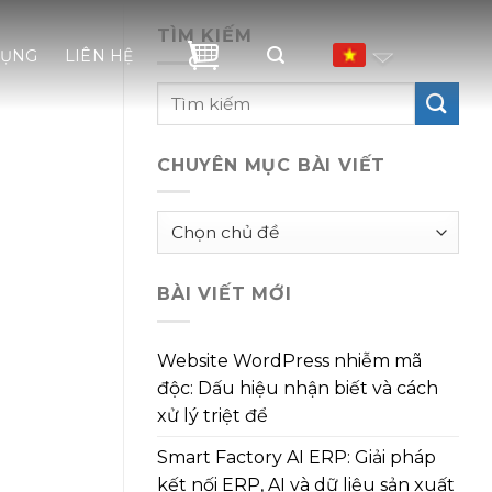
TÌM KIẾM
DỤNG
LIÊN HỆ
CHUYÊN MỤC BÀI VIẾT
Chuyên
mục
bài
BÀI VIẾT MỚI
viết
Website WordPress nhiễm mã
độc: Dấu hiệu nhận biết và cách
xử lý triệt để
Smart Factory AI ERP: Giải pháp
kết nối ERP, AI và dữ liệu sản xuất