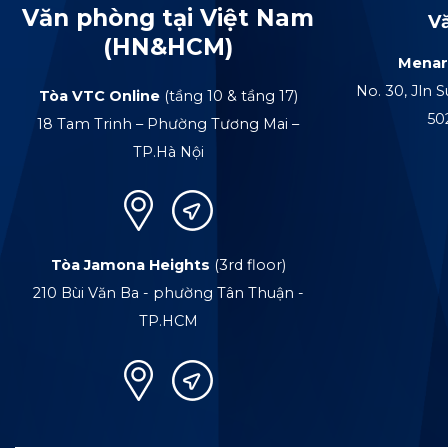
Văn phòng tại Việt Nam
V
(HN&HCM)
Menar
No. 30, Jln S
Tòa VTC Online
(tầng 10 & tầng 17)
50
18 Tam Trinh – Phường Tương Mai –
TP.Hà Nội
Tòa Jamona Heights
(3rd floor)
210 Bùi Văn Ba - phường Tân Thuận -
TP.HCM