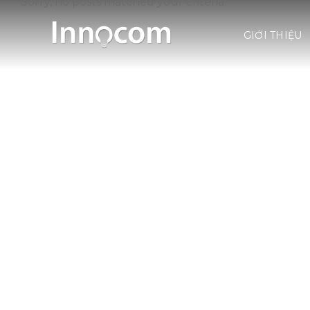
Sorry, no posts matched your criteria.
Skip
to
GIỚI THIỆU
content