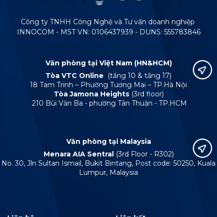
Công ty TNHH Công Nghệ và Tư vấn doanh nghiệp
INNOCOM - MST VN: 0106437939 - DUNS: 555783846
Văn phòng tại Việt Nam (HN&HCM)
Tòa VTC Online
(tầng 10 & tầng 17)
18 Tam Trinh – Phường Tương Mai – TP.Hà Nội
Tòa Jamona Heights
(3rd floor)
210 Bùi Văn Ba - phường Tân Thuận - TP.HCM
Văn phòng tại Malaysia
Menara AIA Sentral
(3rd Floor - R302)
No. 30, Jln Sultan Ismail, Bukit Bintang, Post code: 50250, Kuala
Lumpur, Malaysia