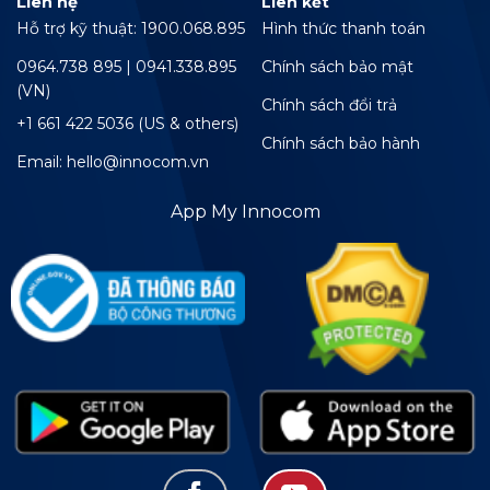
Liên hệ
Liên kết
Hỗ trợ kỹ thuật: 1900.068.895
Hình thức thanh toán
0964.738 895 | 0941.338.895
Chính sách bảo mật
(VN)
Chính sách đổi trả
+1 661 422 5036 (US & others)
Chính sách bảo hành
Email: hello@innocom.vn
App My Innocom