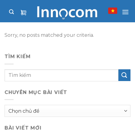
Skip
to
content
Sorry, no posts matched your criteria.
TÌM KIẾM
CHUYÊN MỤC BÀI VIẾT
Chuyên
mục
bài
BÀI VIẾT MỚI
viết