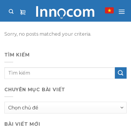
Skip
to
content
Sorry, no posts matched your criteria.
TÌM KIẾM
CHUYÊN MỤC BÀI VIẾT
Chuyên
mục
bài
BÀI VIẾT MỚI
viết