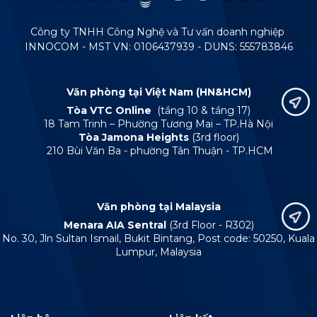
Công ty TNHH Công Nghệ và Tư vấn doanh nghiệp
INNOCOM - MST VN: 0106437939 - DUNS: 555783846
Văn phòng tại Việt Nam (HN&HCM)
Tòa VTC Online
(tầng 10 & tầng 17)
18 Tam Trinh – Phường Tương Mai – TP.Hà Nội
Tòa Jamona Heights
(3rd floor)
210 Bùi Văn Ba - phường Tân Thuận - TP.HCM
Văn phòng tại Malaysia
Menara AIA Sentral
(3rd Floor - R302)
No. 30, Jln Sultan Ismail, Bukit Bintang, Post code: 50250, Kuala
Lumpur, Malaysia