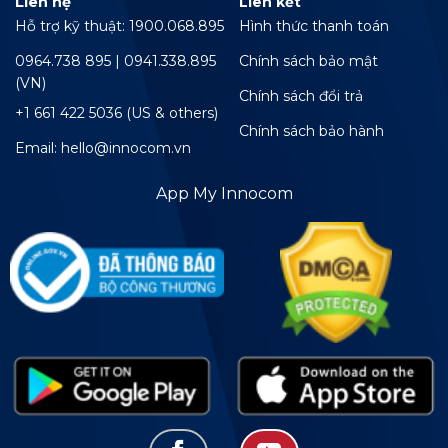
Liên hệ
Liên kết
Hỗ trợ kỹ thuật: 1900.068.895
Hình thức thanh toán
0964.738 895 | 0941.338.895
Chính sách bảo mật
(VN)
Chính sách đổi trả
+1 661 422 5036 (US & others)
Chính sách bảo hành
Email: hello@innocom.vn
App My Innocom