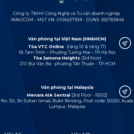
Công ty TNHH Công Nghệ và Tư vấn doanh nghiệp
INNOCOM - MST VN: 0106437939 - DUNS: 555783846
Văn phòng tại Việt Nam (HN&HCM)
Tòa VTC Online
(tầng 10 & tầng 17)
18 Tam Trinh – Phường Tương Mai – TP.Hà Nội
Tòa Jamona Heights
(3rd floor)
210 Bùi Văn Ba - phường Tân Thuận - TP.HCM
Văn phòng tại Malaysia
Menara AIA Sentral
(3rd Floor - R302)
No. 30, Jln Sultan Ismail, Bukit Bintang, Post code: 50250, Kuala
Lumpur, Malaysia