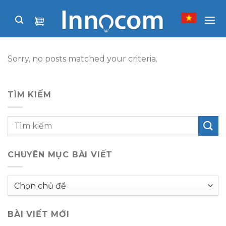
Skip
to
content
Sorry, no posts matched your criteria.
TÌM KIẾM
CHUYÊN MỤC BÀI VIẾT
Chuyên
mục
bài
BÀI VIẾT MỚI
viết