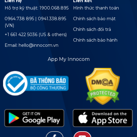
Liên hệ
Liên kết
Hỗ trợ kỹ thuật: 1900.068.895
Hình thức thanh toán
0964.738 895 | 0941.338.895
Chính sách bảo mật
(VN)
Chính sách đổi trả
+1 661 422 5036 (US & others)
Chính sách bảo hành
Email: hello@innocom.vn
App My Innocom