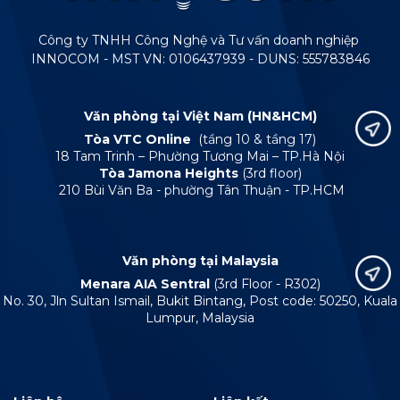
Công ty TNHH Công Nghệ và Tư vấn doanh nghiệp
INNOCOM - MST VN: 0106437939 - DUNS: 555783846
Văn phòng tại Việt Nam (HN&HCM)
Tòa VTC Online
(tầng 10 & tầng 17)
18 Tam Trinh – Phường Tương Mai – TP.Hà Nội
Tòa Jamona Heights
(3rd floor)
210 Bùi Văn Ba - phường Tân Thuận - TP.HCM
Văn phòng tại Malaysia
Menara AIA Sentral
(3rd Floor - R302)
No. 30, Jln Sultan Ismail, Bukit Bintang, Post code: 50250, Kuala
Lumpur, Malaysia