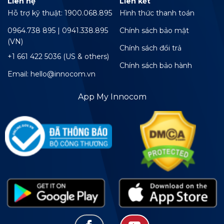
Liên hệ
Liên kết
Hỗ trợ kỹ thuật: 1900.068.895
Hình thức thanh toán
0964.738 895 | 0941.338.895
Chính sách bảo mật
(VN)
Chính sách đổi trả
+1 661 422 5036 (US & others)
Chính sách bảo hành
Email: hello@innocom.vn
App My Innocom