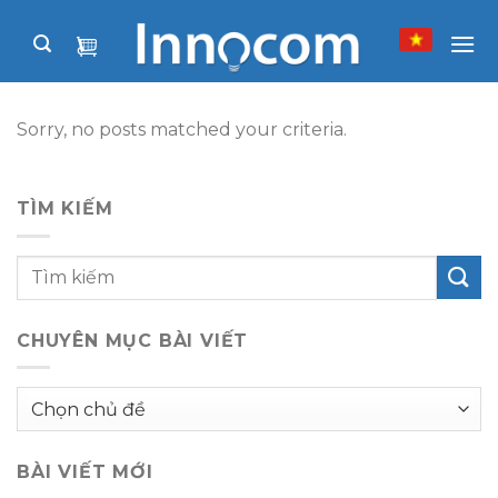
Skip
to
content
Sorry, no posts matched your criteria.
TÌM KIẾM
CHUYÊN MỤC BÀI VIẾT
Chuyên
mục
bài
BÀI VIẾT MỚI
viết