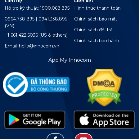
Liên hệ
Liên kết
Hỗ trợ kỹ thuật: 1900.068.895
Hình thức thanh toán
0964.738 895 | 0941.338.895
Chính sách bảo mật
(VN)
Chính sách đổi trả
+1 661 422 5036 (US & others)
Chính sách bảo hành
Email: hello@innocom.vn
App My Innocom