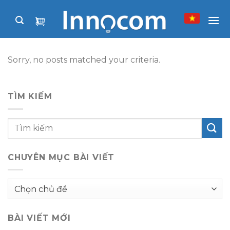
Skip
to
content
Sorry, no posts matched your criteria.
TÌM KIẾM
CHUYÊN MỤC BÀI VIẾT
Chuyên
mục
bài
BÀI VIẾT MỚI
viết