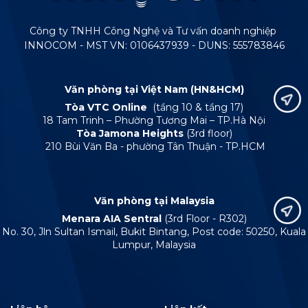
Công ty TNHH Công Nghệ và Tư vấn doanh nghiệp
INNOCOM - MST VN: 0106437939 - DUNS: 555783846
Văn phòng tại Việt Nam (HN&HCM)
Tòa VTC Online
(tầng 10 & tầng 17)
18 Tam Trinh – Phường Tương Mai – TP.Hà Nội
Tòa Jamona Heights
(3rd floor)
210 Bùi Văn Ba - phường Tân Thuận - TP.HCM
Văn phòng tại Malaysia
Menara AIA Sentral
(3rd Floor - R302)
No. 30, Jln Sultan Ismail, Bukit Bintang, Post code: 50250, Kuala
Lumpur, Malaysia