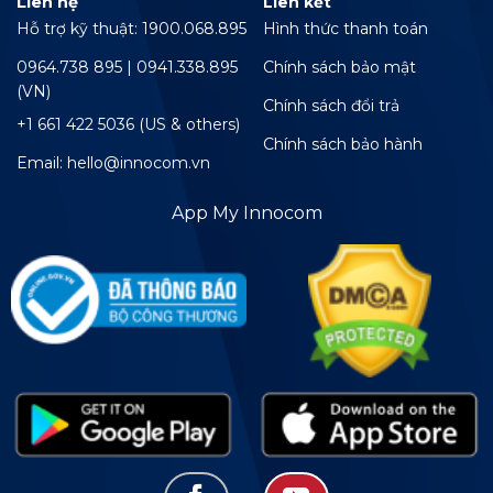
Liên hệ
Liên kết
Hỗ trợ kỹ thuật: 1900.068.895
Hình thức thanh toán
0964.738 895 | 0941.338.895
Chính sách bảo mật
(VN)
Chính sách đổi trả
+1 661 422 5036 (US & others)
Chính sách bảo hành
Email: hello@innocom.vn
App My Innocom