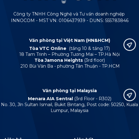
Công ty TNHH Công Nghệ và Tư vấn doanh nghiệp
INNOCOM - MST VN: 0106437939 - DUNS: 555783846
Văn phòng tại Việt Nam (HN&HCM)
Tòa VTC Online
(tầng 10 & tầng 17)
18 Tam Trinh – Phường Tương Mai – TP.Hà Nội
Tòa Jamona Heights
(3rd floor)
210 Bùi Văn Ba - phường Tân Thuận - TP.HCM
Văn phòng tại Malaysia
Menara AIA Sentral
(3rd Floor - R302)
No. 30, Jln Sultan Ismail, Bukit Bintang, Post code: 50250, Kuala
Lumpur, Malaysia