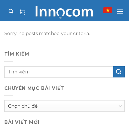
Skip
to
content
Sorry, no posts matched your criteria.
TÌM KIẾM
CHUYÊN MỤC BÀI VIẾT
Chuyên
mục
bài
BÀI VIẾT MỚI
viết