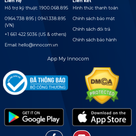
Liên hệ
Liên kết
Hỗ trợ kỹ thuật: 1900.068.895
Hình thức thanh toán
0964.738 895 | 0941.338.895
Chính sách bảo mật
(VN)
Chính sách đổi trả
+1 661 422 5036 (US & others)
Chính sách bảo hành
Email: hello@innocom.vn
App My Innocom