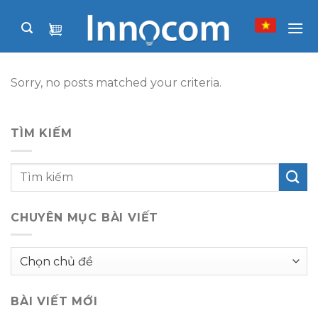
Skip
to
content
Sorry, no posts matched your criteria.
TÌM KIẾM
CHUYÊN MỤC BÀI VIẾT
Chuyên
mục
bài
BÀI VIẾT MỚI
viết