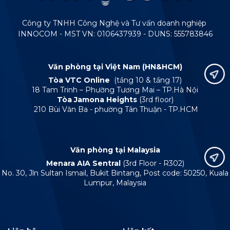
Công ty TNHH Công Nghệ và Tư vấn doanh nghiệp
INNOCOM - MST VN: 0106437939 - DUNS: 555783846
Văn phòng tại Việt Nam (HN&HCM)
Tòa VTC Online
(tầng 10 & tầng 17)
18 Tam Trinh – Phường Tương Mai – TP.Hà Nội
Tòa Jamona Heights
(3rd floor)
210 Bùi Văn Ba - phường Tân Thuận - TP.HCM
Văn phòng tại Malaysia
Menara AIA Sentral
(3rd Floor - R302)
No. 30, Jln Sultan Ismail, Bukit Bintang, Post code: 50250, Kuala
Lumpur, Malaysia