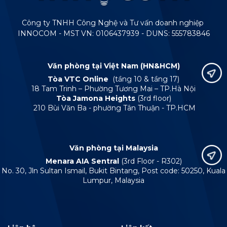
Công ty TNHH Công Nghệ và Tư vấn doanh nghiệp
INNOCOM - MST VN: 0106437939 - DUNS: 555783846
Văn phòng tại Việt Nam (HN&HCM)
Tòa VTC Online
(tầng 10 & tầng 17)
18 Tam Trinh – Phường Tương Mai – TP.Hà Nội
Tòa Jamona Heights
(3rd floor)
210 Bùi Văn Ba - phường Tân Thuận - TP.HCM
Văn phòng tại Malaysia
Menara AIA Sentral
(3rd Floor - R302)
No. 30, Jln Sultan Ismail, Bukit Bintang, Post code: 50250, Kuala
Lumpur, Malaysia