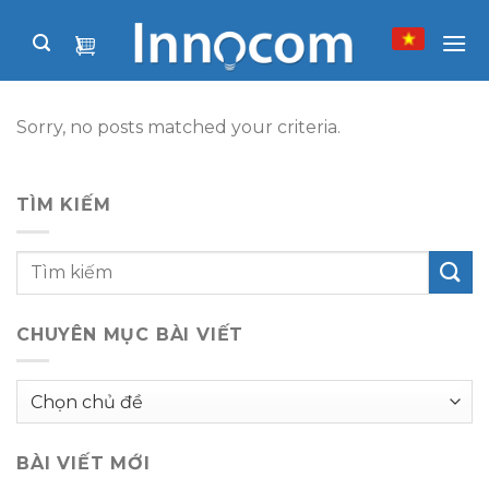
Skip
to
content
Sorry, no posts matched your criteria.
TÌM KIẾM
CHUYÊN MỤC BÀI VIẾT
Chuyên
mục
bài
BÀI VIẾT MỚI
viết