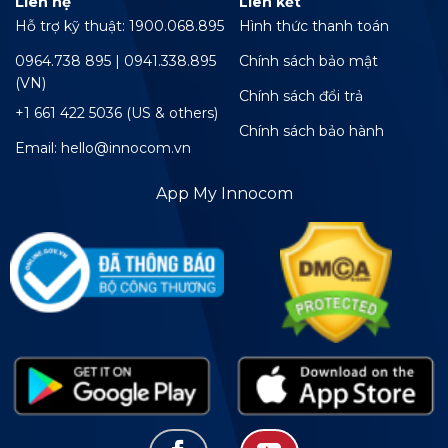
Liên hệ
Liên kết
Hỗ trợ kỹ thuật: 1900.068.895
Hình thức thanh toán
0964.738 895 | 0941.338.895
Chính sách bảo mật
(VN)
Chính sách đổi trả
+1 661 422 5036 (US & others)
Chính sách bảo hành
Email: hello@innocom.vn
App My Innocom