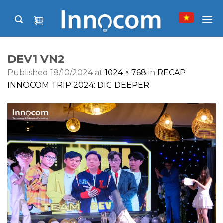
Skip
to
content
DEV1 VN2
Published
18/10/2024
at
1024 × 768
in
RECAP
INNOCOM TRIP 2024: DIG DEEPER