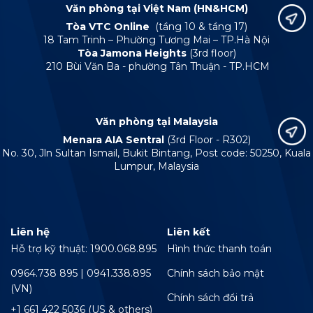
Văn phòng tại Việt Nam (HN&HCM)
Tòa VTC Online
(tầng 10 & tầng 17)
18 Tam Trinh – Phường Tương Mai – TP.Hà Nội
Tòa Jamona Heights
(3rd floor)
210 Bùi Văn Ba - phường Tân Thuận - TP.HCM
Văn phòng tại Malaysia
Menara AIA Sentral
(3rd Floor - R302)
No. 30, Jln Sultan Ismail, Bukit Bintang, Post code: 50250, Kuala
Lumpur, Malaysia
Liên hệ
Liên kết
Hỗ trợ kỹ thuật: 1900.068.895
Hình thức thanh toán
0964.738 895 | 0941.338.895
Chính sách bảo mật
(VN)
Chính sách đổi trả
+1 661 422 5036 (US & others)