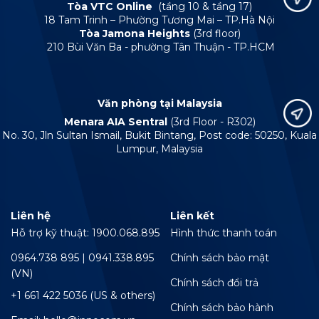
Tòa VTC Online
(tầng 10 & tầng 17)
18 Tam Trinh – Phường Tương Mai – TP.Hà Nội
Tòa Jamona Heights
(3rd floor)
210 Bùi Văn Ba - phường Tân Thuận - TP.HCM
Văn phòng tại Malaysia
Menara AIA Sentral
(3rd Floor - R302)
No. 30, Jln Sultan Ismail, Bukit Bintang, Post code: 50250, Kuala
Lumpur, Malaysia
Liên hệ
Liên kết
Hỗ trợ kỹ thuật: 1900.068.895
Hình thức thanh toán
0964.738 895 | 0941.338.895
Chính sách bảo mật
(VN)
Chính sách đổi trả
+1 661 422 5036 (US & others)
Chính sách bảo hành